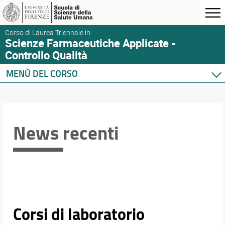
Corso di Laurea Triennale in
Scienze Farmaceutiche Applicate -
Controllo Qualità
MENÙ DEL CORSO
Home
Corso di studio
Didattica
News recenti
Orario e calendari
Corsi di laboratorio