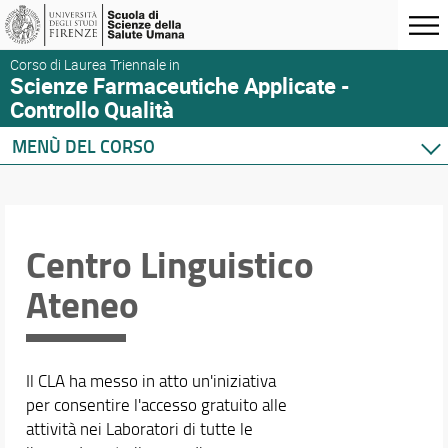
Corso di Laurea Triennale in
Scienze Farmaceutiche Applicate -
Controllo Qualità
MENÙ DEL CORSO
Home
Corso di studio
Didattica
Centro Linguistico
Orario e calendari
Ateneo
Il CLA ha messo in atto un'iniziativa
per consentire l'accesso gratuito alle
attività nei Laboratori di tutte le