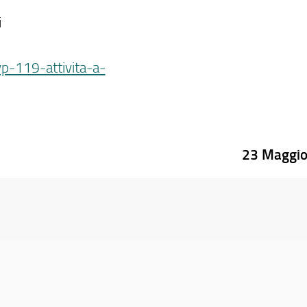
i
vp-119-attivita-a-
23 Maggi