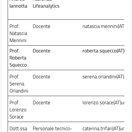
Iannotta
Lifeanalytics
Prof.
Docente
natascia.mennini(AT)unif
Natascia
Mennini
Prof.
Docente
roberta.squecco(AT)unifi
Roberta
Squecco
Prof.
Docente
serena.orlandini(AT)unifi
Serena
Orlandini
Prof.
Docente
lorenzo.sorace(AT)unifi.
Lorenzo
Sorace
Dott.ssa
Personale tecnico-
caterina.trifari(AT)unifi.i