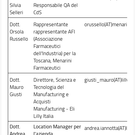
Silvia
Responsabile QA del
Selleri
CdS
Dott.
Rappresentante
orussello(AT)menarini.i
Orsola
rappresentante AFI
Russello
(Associazione
Farmaceutici
dell'Industria) per la
Toscana; Menarini
Farmaceutici
Dott.
Direttore, Scienza e
giusti_mauro(AT)lilly.c
Mauro
Tecnologia del
Giusti
Manufacturing e
Acquisti
Manufacturing - Eli
Lilly Italia
Dott.
Location Manager per
andrea.iannotta(AT)lifea
Andrea
l'azienda