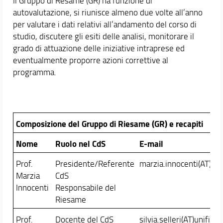
Il Gruppo di Resame (GR) ha funzione di
Indagini Almalaurea
autovalutazione, si riunisce almeno due volte all’anno
Qualità del Corso
per valutare i dati relativi all’andamento del corso di
Area riservata
studio, discutere gli esiti delle analisi, monitorare il
grado di attuazione delle iniziative intraprese ed
Didattica
eventualmente proporre azioni correttive al
Orario e calendari
programma.
Composizione del Gruppo di Riesame (GR) e recapiti
Nome
Ruolo nel CdS
E-mail
Prof.
Presidente/Referente
marzia.innocenti(AT)unif
Marzia
CdS
Innocenti
Responsabile del
Riesame
Prof.
Docente del CdS
silvia.selleri(AT)unifi.it