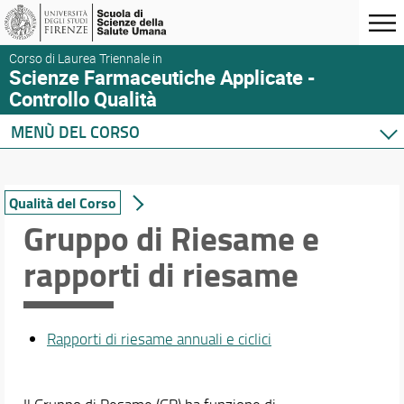
Corso di Laurea Triennale in
Scienze Farmaceutiche Applicate -
Controllo Qualità
MENÙ DEL CORSO
Home
Corso di studio
Qualità del Corso
Presentazione del corso
Gruppo di Riesame e
Sedi e strutture
rapporti di riesame
Norme e regolamenti
Organizzazione
Per iscriversi
Passaggi e trasferimenti
Rapporti di riesame annuali e ciclici
Per laurearsi
Student's voice - segnalazioni per gli studenti
Proseguire dopo la laurea