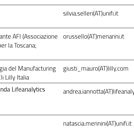
silvia.selleri(AT)unifi.it
nte AFI (Associazione
orussello(AT)menarini.it
per la Toscana;
ogia del Manufacturing
giusti_mauro(AT)lilly.com
 Lilly Italia
nda Lifeanalytics
andrea.iannotta(AT)lifeanalyt
natascia.mennini(AT)unifi.it