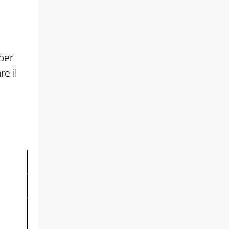
per
re il