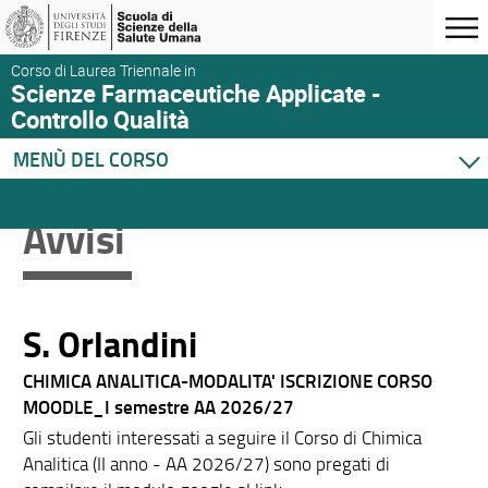
Corso di Laurea Triennale in
Scienze Farmaceutiche Applicate -
Controllo Qualità
MENÙ DEL CORSO
Home
Avvisi
Corso di studio
Didattica
Orario e calendari
S. Orlandini
CHIMICA ANALITICA-MODALITA' ISCRIZIONE CORSO
MOODLE_I semestre AA 2026/27
Gli studenti interessati a seguire il Corso di Chimica
Analitica (II anno - AA 2026/27) sono pregati di