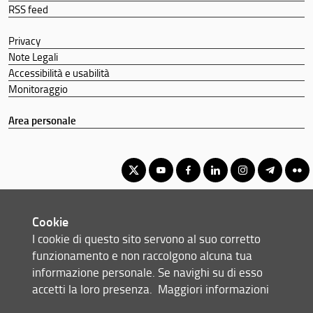
RSS feed
Privacy
Note Legali
Accessibilità e usabilità
Monitoraggio
Area personale
Corso di Laurea Triennale in Scienze Farmaceutiche Applicate -
Cookie
Controllo Qualità
I cookie di questo sito servono al suo corretto
© Copyright 2012-2026 Università degli Studi di Firenze UNIFI
funzionamento e non raccolgono alcuna tua
P.IVA/Cod.Fis 01279680480
informazione personale. Se navighi su di esso
accetti la loro presenza.
Maggiori informazioni
Largo Brambilla, 3 - 50134 Firenze (FI)