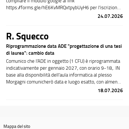
compilare il modulo google al link
https://forms.gle/hE6KvMRQxtpybUyH6 per l'iscrizione
al Corso Moodle.
24.07.2026
R. Squecco
Riprogrammazione data ADE "progettazione di una tesi
di laurea": cambio data
Comunico che l'ADE in oggetto (1 CFU) è riprogrammata
indicativamente per gennaio 2027, con orario 9-18,. IN
base alla disponibilità dell'aula informatica al plesso
Morgagni comunicherò data e luogo esatto, con almeno
30 giorni di anticipo .
18.07.2026
Mappa del sito