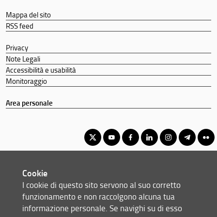
Mappa del sito
RSS feed
Privacy
Note Legali
Accessibilità e usabilità
Monitoraggio
Area personale
Corso di Laurea Triennale in Scienze Farmaceutiche Applicate -
Cookie
Controllo Qualità
I cookie di questo sito servono al suo corretto
© Copyright 2012-2026 Università degli Studi di Firenze UNIFI
funzionamento e non raccolgono alcuna tua
P.IVA/Cod.Fis 01279680480
informazione personale. Se navighi su di esso