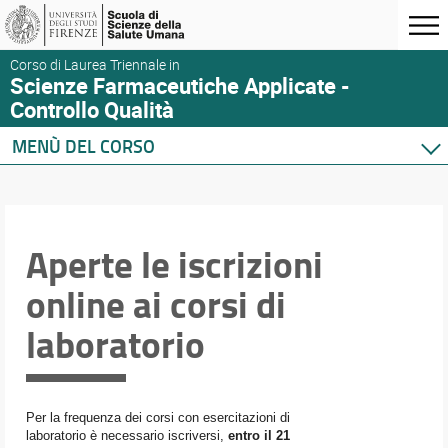
Corso di Laurea Triennale in
Scienze Farmaceutiche Applicate -
Controllo Qualità
MENÙ DEL CORSO
Home
Corso di studio
Didattica
Aperte le iscrizioni
Orario e calendari
online ai corsi di
laboratorio
Per la frequenza dei corsi con esercitazioni di
laboratorio è necessario iscriversi,
entro il 21