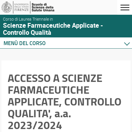
Corso di Laurea Triennale in
Scienze Farmaceutiche Applicate -
Controllo Qualità
MENÙ DEL CORSO
Home
Corso di studio
Didattica
ACCESSO A SCIENZE
Orario e calendari
FARMACEUTICHE
APPLICATE, CONTROLLO
QUALITA', a.a.
2023/2024