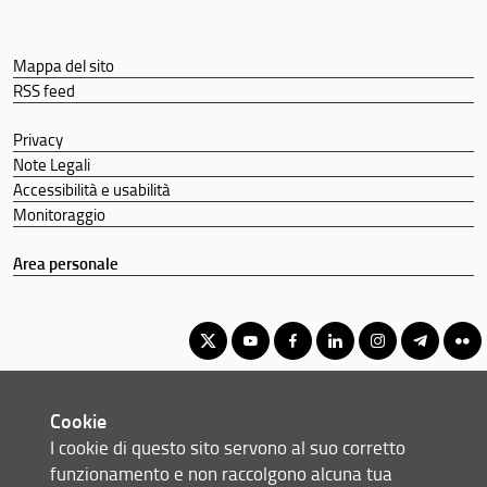
Mappa del sito
RSS feed
Privacy
Note Legali
Accessibilità e usabilità
Monitoraggio
Area personale
Corso di Laurea Triennale in Scienze Farmaceutiche Applicate -
Cookie
Controllo Qualità
I cookie di questo sito servono al suo corretto
© Copyright 2012-2026 Università degli Studi di Firenze UNIFI
funzionamento e non raccolgono alcuna tua
P.IVA/Cod.Fis 01279680480