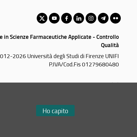
e in Scienze Farmaceutiche Applicate - Controllo
Qualità
012-2026 Università degli Studi di Firenze UNIFI
P.IVA/Cod.Fis 01279680480
Largo Brambilla, 3 - 50134 Firenze (FI)
Tel: +39 055 2751941 - 2751944
Email:
scuola(AT)sc-saluteumana.unifi.it
Ho capito
Redazione Web
i