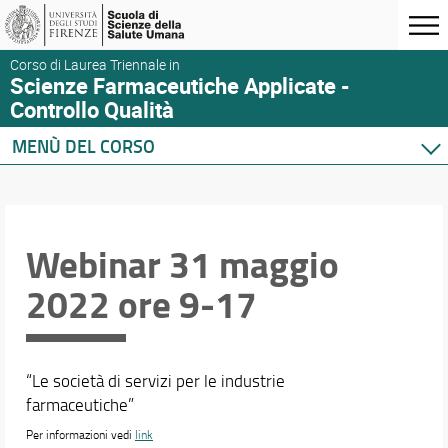
Corso di Laurea Triennale in
Scienze Farmaceutiche Applicate -
Controllo Qualità
MENÙ DEL CORSO
Home
Corso di studio
Didattica
Webinar 31 maggio
Orario e calendari
2022 ore 9-17
“Le società di servizi per le industrie
farmaceutiche”
Per informazioni vedi
link