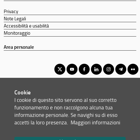
Privacy
Note Legali
Accessibilità e usabilità
Monitoraggio
Area personale
Corso di Laurea Triennale in Scienze Farmaceutiche Applicate -
Cookie
Controllo Qualità
I cookie di questo sito servono al suo corretto
© Copyright 2012-2026 Università degli Studi di Firenze UNIFI
funzionamento e non raccolgono alcuna tua
P.IVA/Cod.Fis 01279680480
informazione personale. Se navighi su di esso
accetti la loro presenza.
Maggiori informazioni
Largo Brambilla, 3 - 50134 Firenze (FI)
Tel: +39 055 2751941 - 2751944