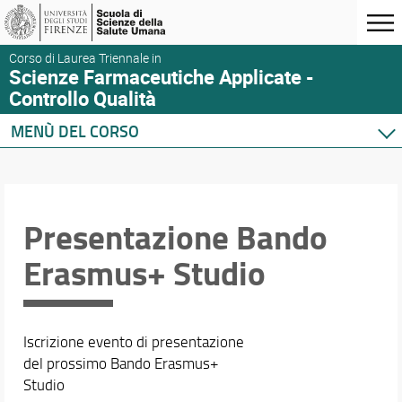
Corso di Laurea Triennale in
Scienze Farmaceutiche Applicate -
Controllo Qualità
MENÙ DEL CORSO
Home
Corso di studio
Didattica
Presentazione Bando
Orario e calendari
Erasmus+ Studio
Iscrizione evento di presentazione
del prossimo Bando Erasmus+
Studio