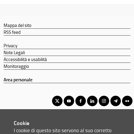
Mappa del sito
RSS feed
Privacy
Note Legali
Accessibilità e usabilità
Monitoraggio
Area personale
Corso di Laurea Triennale in Scienze Farmaceutiche Applicate -
Cookie
Controllo Qualità
I cookie di questo sito servono al suo corretto
© Copyright 2012-2026 Università degli Studi di Firenze UNIFI