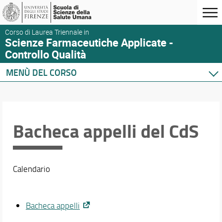
Corso di Laurea Triennale in
Scienze Farmaceutiche Applicate -
Controllo Qualità
MENÙ DEL CORSO
Home
Corso di studio
Didattica
Bacheca appelli del CdS
Orario e calendari
Calendario
Bacheca appelli