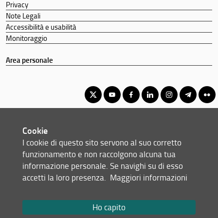
Privacy
Note Legali
Accessibilità e usabilità
Monitoraggio
Area personale
Corso di Laurea Triennale in Scienze Farmaceutiche Applicate -
Cookie
Controllo Qualità
I cookie di questo sito servono al suo corretto
© Copyright 2012-2026 Università degli Studi di Firenze UNIFI
funzionamento e non raccolgono alcuna tua
P.IVA/Cod.Fis 01279680480
informazione personale. Se navighi su di esso
accetti la loro presenza.
Maggiori informazioni
Largo Brambilla, 3 - 50134 Firenze (FI)
Tel: +39 055 2751941 - 2751944
Email:
scuola(AT)sc-saluteumana.unifi.it
Ho capito