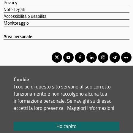
Privacy
Note Legali
Accessibilità e usabilità
Monitoraggio
Area personale
Corso di Laurea Triennale in Scienze Farmaceutiche Applicate -
Cookie
Controllo Qualità
I cookie di questo sito servono al suo corretto
© Copyright 2012-2026 Università degli Studi di Firenze UNIFI
funzionamento e non raccolgono alcuna tua
P.IVA/Cod.Fis 01279680480
informazione personale. Se navighi su di esso
accetti la loro presenza.
Maggiori informazioni
Largo Brambilla, 3 - 50134 Firenze (FI)
Tel: +39 055 2751941 - 2751944
Email:
scuola(AT)sc-saluteumana.unifi.it
Ho capito