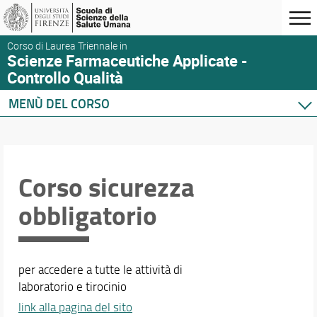
Corso di Laurea Triennale in
Scienze Farmaceutiche Applicate -
Controllo Qualità
MENÙ DEL CORSO
Home
Corso di studio
Didattica
Corso sicurezza
Orario e calendari
obbligatorio
per accedere a tutte le attività di
laboratorio e tirocinio
link alla pagina del sito